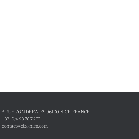
3 RUE VON DERWIES 06100 NICE, FRANCE
+33 (0)4 93 78 76 23
contact@cbx-nice.com