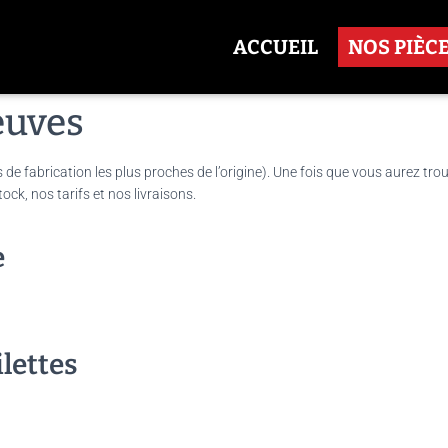
ACCUEIL
NOS PIÈC
euves
s de fabrication les plus proches de l’origine). Une fois que vous aurez tro
ck, nos tarifs et nos livraisons.
e
ilettes