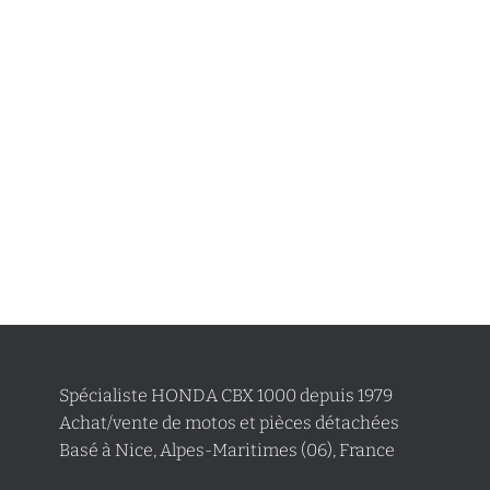
Spécialiste HONDA CBX 1000 depuis 1979
Achat/vente de motos et pièces détachées
Basé à Nice, Alpes-Maritimes (06), France