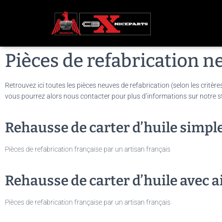
Pièces de refabrication n
Retrouvez ici toutes les pièces neuves de refabrication (selon les critère
vous pourrez alors nous contacter pour plus d’informations sur notre sto
Rehausse de carter d’huile simpl
Pièces de refabrication française par un artisan français
Rehausse de carter d’huile avec a
Pièces de refabrication française par un artisan français