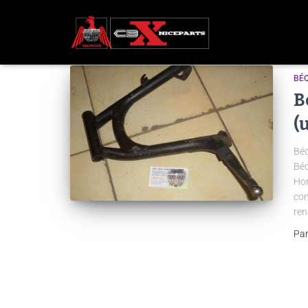
BÉQ
B
(
Béq
Béq
Hon
con
ren
Pa