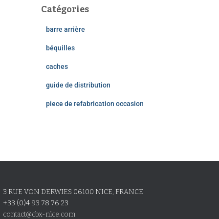
Catégories
barre arrière
béquilles
caches
guide de distribution
piece de refabrication occasion
3 RUE VON DERWIES 06100 NICE, FRANCE
+33 (0)4 93 78 76 23
contact@cbx-nice.com