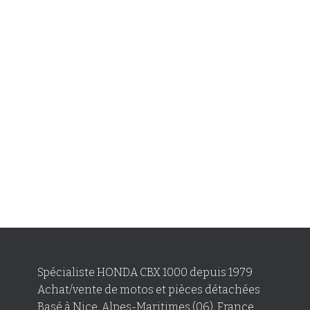
Spécialiste HONDA CBX 1000 depuis 1979
Achat/vente de motos et pièces détachées
Basé à Nice, Alpes-Maritimes (06), France