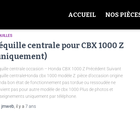
ACCUEIL
NOS PIÈCE
UILLES
équille centrale pour CBX 1000 Z
uniquement)
uille centrale occasion – Honda CBX 1000 Z Précédent Suivant
uille centraleHonda cbx 1000 modèle Z pièce d’occasion origine
da bon état de fonctionnement pas tordue ou ressoudée ne
vient pas pour autre modèle de cbx 1000 Plus de photos et
seignements uniquement par téléphone.
r
jmweb
, il y a
7 ans